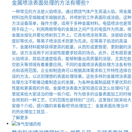
金属喷涂表面处理的方法有哪些?
一种常见的方法是火焰喷涂。通过燃烧气体产生高温火焰，将金属
材料加热至熔融或半熔融状态，并喷射到工件表面形成涂层。这种
方法设备简单，操作方便，适用于多种金属材料。电弧喷涂也是常
用手段之一。利用两根带电的金属丝之间产生的电弧作为热源，将
金属丝熔化并雾化喷射到工件上。它具有喷涂效率高、涂层结合强
度好等优点。等离子喷涂技术则更为先进。在等离子焰流的高温
下，金属材料能够获得更高的能量，从而形成更致密、更耐磨的涂
层。该方法适用于对涂层性能要求较高的场合。此外，还有超音速
火焰喷涂，其焰流速度极高，能够制备出高质量的涂层，尤其在航
空航天等领域有着重要应用。不同的金属喷涂表面处理方法各有特
点和适用范围，企业和制造商可以根据具体需求和工件特性选择合
适的方法，以达到理想的表面处理效果。这些多样的金属喷涂表面
处理方法不断推动着制造业的发展，为各种金属制品赋予更优异的
性能和更美观的外观。金属喷涂表面大家知道应该怎么处理吗?这
里就来给大家适当的做一些介绍，作为很多的设备表面加工的时候
会用到的一种工艺，它的范围也是特别广泛的，这里我们就来给大
家做个介绍，感兴趣的来看看吧!热处理加工：金属表面处理当中
的热处理加工就显...
了解更多