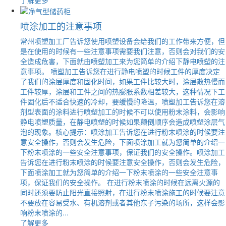
喷涂加工的注意事项
常州喷塑加工厂告诉您使用喷塑设备会给我们的工作带来方便，但
是在使用的时候有一些注意事项需要我们注意，否则会对我们的安
全造成危害，下面就由喷塑加工来为您简单的介绍下静电喷塑的注
意事项。 喷塑加工告诉您在进行静电喷塑的时候工件的厚度决定
了我们的涂层厚度和固化时间，如果工件比较大时，涂层散热慢而
工件较厚，涂层和工件之间的热膨胀系数相差较大，这种情况下工
件固化后不适合快速的冷却，要缓慢的降温，喷塑加工告诉您在溶
剂型表面的涂料进行喷塑加工的时候不可以使用粉末涂料，会影响
静电喷塑质量，在静电喷塑的时候如果颠倒顺序会造成喷塑涂层气
泡的现象。核心提示：喷涂加工告诉您在进行粉末喷涂的时候要注
意安全操作，否则会发生危险，下面喷涂加工就为您简单的介绍一
下粉末喷涂的一些安全注意事项，保证我们的安全操作。喷涂加工
告诉您在进行粉末喷涂的时候要注意安全操作，否则会发生危险，
下面喷涂加工就为您简单的介绍一下粉末喷涂的一些安全注意事
项，保证我们的安全操作。 在进行粉末喷涂的时候在远离火源的
同时还须要防止阳光直接照射，在进行粉末喷涂施工的时候要注意
不要放在容易受水、有机溶剂或者其他东子污染的场所，这样会影
响粉末喷涂的...
了解更多