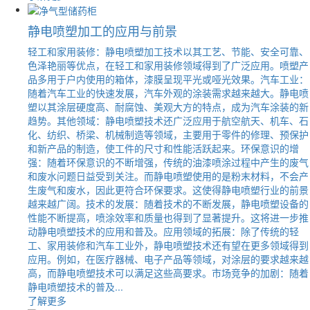
静电喷塑加工的应用与前景
轻工和家用装修：静电喷塑加工技术以其工艺、节能、安全可靠、
色泽艳丽等优点，在轻工和家用装修领域得到了广泛应用。喷塑产
品多用于户内使用的箱体，漆膜呈现平光或哑光效果。汽车工业：
随着汽车工业的快速发展，汽车外观的涂装需求越来越大。静电喷
塑以其涂层硬度高、耐腐蚀、美观大方的特点，成为汽车涂装的新
趋势。其他领域：静电喷塑技术还广泛应用于航空航天、机车、石
化、纺织、桥梁、机械制造等领域，主要用于零件的修理、预保护
和新产品的制造，使工件的尺寸和性能活跃起来。环保意识的增
强：随着环保意识的不断增强，传统的油漆喷涂过程中产生的废气
和废水问题日益受到关注。而静电喷塑使用的是粉末材料，不会产
生废气和废水，因此更符合环保要求。这使得静电喷塑行业的前景
越来越广阔。技术的发展：随着技术的不断发展，静电喷塑设备的
性能不断提高，喷涂效率和质量也得到了显著提升。这将进一步推
动静电喷塑技术的应用和普及。应用领域的拓展：除了传统的轻
工、家用装修和汽车工业外，静电喷塑技术还有望在更多领域得到
应用。例如，在医疗器械、电子产品等领域，对涂层的要求越来越
高，而静电喷塑技术可以满足这些高要求。市场竞争的加剧：随着
静电喷塑技术的普及...
了解更多