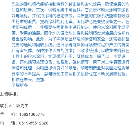
先进的静电喷枪能够控制涂料的输出量和雾化效果，确保涂层的均
匀性和质量。其次，供粉系统不可或缺。它负责将粉末涂料输送到
静电喷枪，并保持涂料的稳定供应。高质量的供粉系统能够有效减
少粉末的浪费，提高涂料的利用率。固化炉也是关键设备之一。在
喷塑完成后，工件需要在固化炉中进行加热，使粉末涂料固化成坚
硬、耐用的涂层。固化炉的温度均匀性和控制精度对涂层的性能有
着重要影响。此外，为了确保喷塑环境的清洁和安全，还需要配备
完善的通风和回收系统。通风系统能够排除喷塑过程中产生的粉尘
和有害气体，保障操作人员的健康；回收系统则可以收集未附着在
工件上的粉末涂料，实现循环利用，降低成本。除了以上主要设
备，还包括预处理设备，如脱脂、磷化槽等，用于对工件表面进行
清洁和处理，为喷塑提供良好的基础。随着制造业对表面处理质量
要求的不断提高，静电喷塑工艺及相关设备也在不断发展和创新。
相信在未来，更加...
了解更多
友情链接：
联系人：耿先生
手 机：15821365776
电 话：0519-85512628