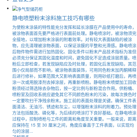
静电喷塑粉末涂料施工技巧有哪些
为使粉末涂装的特性能充分发挥和延长涂膜在产品使用中的寿命，
被涂物表面首先要严格进行表面前处理。静电喷涂时，被涂物须完
全接地，以增加粉末涂装的附着效率。对有较大表面缺陷的被涂
物，应先清理被涂物表面，以保证涂膜的平整和光滑感。静电喷涂
后物件物件需进行加热固化、固化条件以粉末产品技术指标为准但
必须充分保证其固化温度和时间，避免固化不足造成涂层质量。喷
粉后立即检查，若发现缺陷应及时处理，若固化后发现缺陷，其范
围小仅局部而不影响，被涂物表面装饰，可用同色粉末加丙酮稀释
后进行修补，如果范围大又影响表面质量，则用砂纸打磨后，再喷
涂一次或用脱漆剂去掉涂层，再重新喷粉。静电粉末喷塑加工回收
粉须经过筛选除去杂物后，按一定比例与新粉混合作用。供粉桶、
喷粉室及回收系统应避免其它不同颜色粉末的污染，故每次换色时
一定要吹扫干净残余粉末。施工前的表面处理是关键。确保工件表
面清洁、无油污、锈迹和灰尘，以增强粉末涂料的附着力。预处理
方法包括酸洗、磷化等，为后续的喷涂打下良好基础。在静电喷涂
过程中，控制喷枪与工件的距离和角度至关重要。一般来说，距离
应保持在 15 至 30 厘米之间，角度应垂直于工件表面，以实现均
匀的涂层...
了解更多