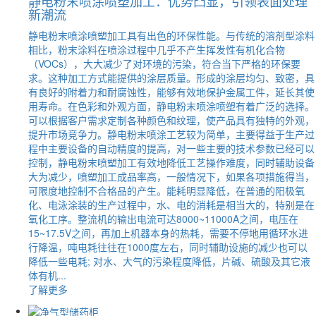
静电粉末喷涂喷塑加工：优势凸显，引领表面处理
新潮流
静电粉末喷涂喷塑加工具有出色的环保性能。与传统的溶剂型涂料
相比，粉末涂料在喷涂过程中几乎不产生挥发性有机化合物
（VOCs），大大减少了对环境的污染，符合当下严格的环保要
求。这种加工方式能提供的涂层质量。形成的涂层均匀、致密，具
有良好的附着力和耐腐蚀性，能够有效地保护金属工件，延长其使
用寿命。在色彩和外观方面，静电粉末喷涂喷塑有着广泛的选择。
可以根据客户需求定制各种颜色和纹理，使产品具有独特的外观，
提升市场竞争力。静电粉末喷涂工艺较为简单，主要得益于生产过
程中主要设备的自动精度的提高，对一些主要的技术参数已经可以
控制，静电粉末喷塑加工有效地降低工艺操作难度，同时辅助设备
大为减少，喷塑加工成品率高，一般情况下，如果各项措施得当，
可限度地控制不合格品的产生。能耗明显降低，在普通的阳极氧
化、电泳涂装的生产过程中，水、电的消耗是相当大的，特别是在
氧化工序。整流机的输出电流可达8000~11000A之间，电压在
15~17.5V之间，再加上机器本身的热耗，需要不停地用循环水进
行降温，吨电耗往往在1000度左右，同时辅助设施的减少也可以
降低一些电耗; 对水、大气的污染程度降低，片碱、硫酸及其它液
体有机...
了解更多