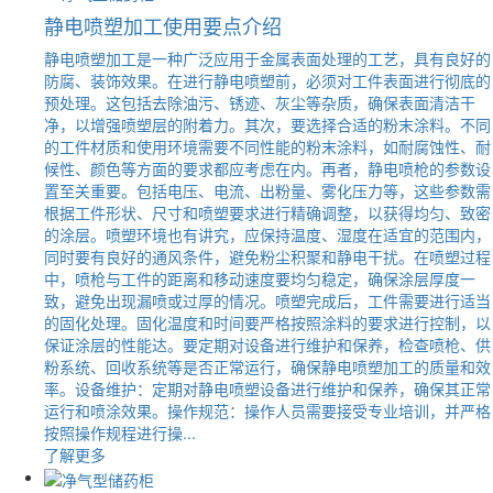
静电喷塑加工使用要点介绍
静电喷塑加工是一种广泛应用于金属表面处理的工艺，具有良好的
防腐、装饰效果。在进行静电喷塑前，必须对工件表面进行彻底的
预处理。这包括去除油污、锈迹、灰尘等杂质，确保表面清洁干
净，以增强喷塑层的附着力。其次，要选择合适的粉末涂料。不同
的工件材质和使用环境需要不同性能的粉末涂料，如耐腐蚀性、耐
候性、颜色等方面的要求都应考虑在内。再者，静电喷枪的参数设
置至关重要。包括电压、电流、出粉量、雾化压力等，这些参数需
根据工件形状、尺寸和喷塑要求进行精确调整，以获得均匀、致密
的涂层。喷塑环境也有讲究，应保持温度、湿度在适宜的范围内，
同时要有良好的通风条件，避免粉尘积聚和静电干扰。在喷塑过程
中，喷枪与工件的距离和移动速度要均匀稳定，确保涂层厚度一
致，避免出现漏喷或过厚的情况。喷塑完成后，工件需要进行适当
的固化处理。固化温度和时间要严格按照涂料的要求进行控制，以
保证涂层的性能达。要定期对设备进行维护和保养，检查喷枪、供
粉系统、回收系统等是否正常运行，确保静电喷塑加工的质量和效
率。设备维护：定期对静电喷塑设备进行维护和保养，确保其正常
运行和喷涂效果。操作规范：操作人员需要接受专业培训，并严格
按照操作规程进行操...
了解更多