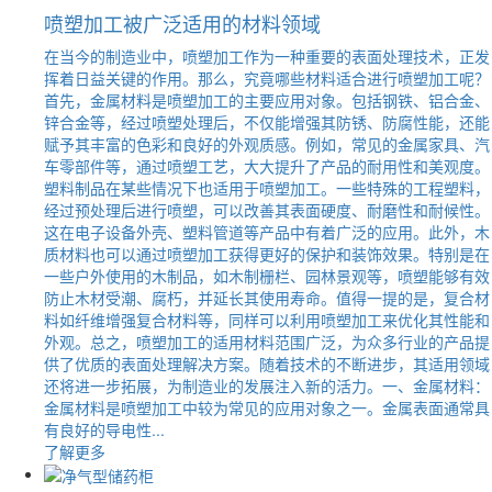
喷塑加工被广泛适用的材料领域
在当今的制造业中，喷塑加工作为一种重要的表面处理技术，正发
挥着日益关键的作用。那么，究竟哪些材料适合进行喷塑加工呢？
首先，金属材料是喷塑加工的主要应用对象。包括钢铁、铝合金、
锌合金等，经过喷塑处理后，不仅能增强其防锈、防腐性能，还能
赋予其丰富的色彩和良好的外观质感。例如，常见的金属家具、汽
车零部件等，通过喷塑工艺，大大提升了产品的耐用性和美观度。
塑料制品在某些情况下也适用于喷塑加工。一些特殊的工程塑料，
经过预处理后进行喷塑，可以改善其表面硬度、耐磨性和耐候性。
这在电子设备外壳、塑料管道等产品中有着广泛的应用。此外，木
质材料也可以通过喷塑加工获得更好的保护和装饰效果。特别是在
一些户外使用的木制品，如木制栅栏、园林景观等，喷塑能够有效
防止木材受潮、腐朽，并延长其使用寿命。值得一提的是，复合材
料如纤维增强复合材料等，同样可以利用喷塑加工来优化其性能和
外观。总之，喷塑加工的适用材料范围广泛，为众多行业的产品提
供了优质的表面处理解决方案。随着技术的不断进步，其适用领域
还将进一步拓展，为制造业的发展注入新的活力。一、金属材料：
金属材料是喷塑加工中较为常见的应用对象之一。金属表面通常具
有良好的导电性...
了解更多