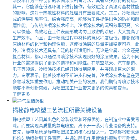
其一，它能够在低温环境下进行操作，有效避免了高温对基材性能
的影响，这对于热敏性材料的处理具有重要意义。其二，冷喷涂形
成的涂层孔隙率低，结合强度高，能够为工件提供出色的防护和耐
磨性能。与传统热喷涂技术相比，冷喷涂技术的沉积效率更高。它
可以快速、高效地在工件表面形成均匀且致密的涂层，大大提高了
生产效率。而且，由于喷涂过程中材料的氧化程度极低，能够保持
原始材料的化学和物理性能，这使得涂层的质量更加稳定可靠。此
外，冷喷涂技术还具有广泛的材料适用性。无论是金属、合金还是
复合材料，都可以通过冷喷涂技术实现良好的涂层效果。这为不同
行业的需求提供了更多的选择和可能性。在航空航天、汽车制造、
电子等领域，冷喷涂技术已经开始得到应用，并展现出巨大的潜
力。专家表示，随着技术的不断进步和完善，冷喷涂技术有望在更
多领域发挥重要作用，推动相关产业的发展。我们期待冷喷涂技术
能够不断创新突破，为喷塑加工行业带来更多的惊喜和变革。
了解更多
揭秘静电喷塑工艺流程所需关键设备
静电喷塑工艺因其出色的涂装效果和环保优势，在制造业中备受青
睐。而要实现高质量的静电喷塑，离不开一系列专业设备的支持。
首先，静电喷枪是静电喷塑加工的核心设备之一。它能够将粉末涂
料均匀地喷射到工件表面，并通过静电作用使涂料颗粒牢牢附着。