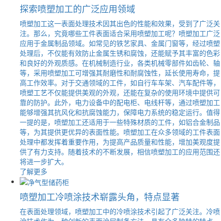
探索喷塑加工的广泛应用领域
喷塑加工这一表面处理技术因其出色的性能和效果，受到了广泛关
注。那么，究竟哪些工件表面适合采用喷塑加工呢？喷塑加工广泛
应用于金属制品领域。如常见的铁艺家具、金属门窗等，经过喷塑
处理后，不仅能有效防止金属生锈和腐蚀，还能赋予其丰富的色彩
和良好的外观质感。在机械制造行业，各类机械零部件如齿轮、轴
等，采用喷塑加工可增强其耐磨性和耐腐蚀性，延长使用寿命，提
高工作效率。对于交通领域的工件，如自行车车架、汽车配件等，
喷塑工艺不仅能提供美观的外观，还能在复杂的使用环境中提供可
靠的防护。此外，电力设备中的配电柜、电线杆等，通过喷塑加工
能够增强其抗风化和抗腐蚀能力，保障电力系统的稳定运行。值得
一提的是，喷塑加工还适用于一些特殊材质的工件，如铝合金制品
等，为其提供更优异的表面性能。喷塑加工在众多领域的工件表面
处理中都发挥着重要作用，为提高产品质量和性能，增加美观度提
供了有力支持。随着技术的不断发展，相信喷塑加工的应用范围还
将进一步扩大。
了解更多
喷塑加工冷喷涂技术崭露头角，特点显著
在表面处理领域，喷塑加工中的冷喷涂技术引起了广泛关注。冷喷
涂技术作为一种创新的表面涂层制备方法，具有众多独特的特点。