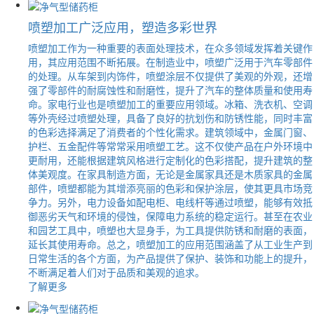
喷塑加工广泛应用，塑造多彩世界
喷塑加工作为一种重要的表面处理技术，在众多领域发挥着关键作
用，其应用范围不断拓展。在制造业中，喷塑广泛用于汽车零部件
的处理。从车架到内饰件，喷塑涂层不仅提供了美观的外观，还增
强了零部件的耐腐蚀性和耐磨性，提升了汽车的整体质量和使用寿
命。家电行业也是喷塑加工的重要应用领域。冰箱、洗衣机、空调
等外壳经过喷塑处理，具备了良好的抗划伤和防锈性能，同时丰富
的色彩选择满足了消费者的个性化需求。建筑领域中，金属门窗、
护栏、五金配件等常常采用喷塑工艺。这不仅使产品在户外环境中
更耐用，还能根据建筑风格进行定制化的色彩搭配，提升建筑的整
体美观度。在家具制造方面，无论是金属家具还是木质家具的金属
部件，喷塑都能为其增添亮丽的色彩和保护涂层，使其更具市场竞
争力。另外，电力设备如配电柜、电线杆等通过喷塑，能够有效抵
御恶劣天气和环境的侵蚀，保障电力系统的稳定运行。甚至在农业
和园艺工具中，喷塑也大显身手，为工具提供防锈和耐磨的表面，
延长其使用寿命。总之，喷塑加工的应用范围涵盖了从工业生产到
日常生活的各个方面，为产品提供了保护、装饰和功能上的提升，
不断满足着人们对于品质和美观的追求。
了解更多