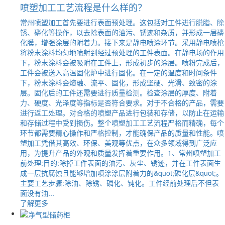
喷塑加工工艺流程是什么样的？
常州喷塑加工首先要进行表面预处理。这包括对工件进行脱脂、除
锈、磷化等操作，以去除表面的油污、锈迹和杂质，并形成一层磷
化膜，增强涂层的附着力。接下来是静电喷涂环节。采用静电喷枪
将粉末涂料均匀地喷射到经过预处理的工件表面。在静电场的作用
下，粉末涂料会被吸附在工件上，形成初步的涂层。喷粉完成后，
工件会被送入高温固化炉中进行固化。在一定的温度和时间条件
下，粉末涂料会熔融、流平、固化，形成坚硬、光滑、致密的涂
层。固化后的工件还需要进行质量检测。检查涂层的厚度、附着
力、硬度、光泽度等指标是否符合要求。对于不合格的产品，需要
进行返工处理。对合格的喷塑产品进行包装和存储，以防止在运输
和存储过程中受到损伤。整个喷塑加工工艺流程严格而精确，每个
环节都需要精心操作和严格控制，才能确保产品的质量和性能。喷
塑加工凭借其高效、环保、美观等优点，在众多领域得到广泛应
用，为提升产品的外观和质量发挥着重要作用。1、常州喷塑加工
前处理:目的:除掉工件表面的油污、灰尘、锈迹，并在工件表面生
成一层抗腐蚀且能够增加喷涂涂层附着力的&quot;磷化层&quot;。
主要工艺步骤:除油、除锈、磷化、钝化。工件经前处理后不但表
面没有油...
了解更多